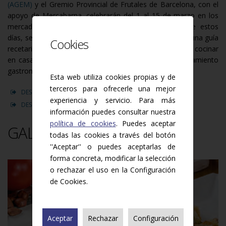
(AGEM)
y el Gremio Provincial de Frutales de Barcelona, con el
apoyo de Mercabarna, celebrarán del 1 al 15 de marzo en los
mercados municipales de la capital catalana. Durante estos
días, se repartirán gratuitamente 30.000 ejemplares de una guía
Cookies
recetario con consejos y trucos para elegir, conservar y cocinar
en casa estas hortalizas. La guía cuenta con el asesoramiento
gastronómico de la cocinera María Espín.
Esta web utiliza cookies propias y de
terceros para ofrecerle una mejor
DESCÁRGATE LA GUÍA
experiencia y servicio. Para más
DESCÁRGATE EL PÓSTER
información puedes consultar nuestra
política de cookies
. Puedes aceptar
GALERÍA DE IMÁGENES
todas las cookies a través del botón
''Aceptar'' o puedes aceptarlas de
forma concreta, modificar la selección
o rechazar el uso en la Configuración
de Cookies.
Aceptar
Rechazar
Configuración