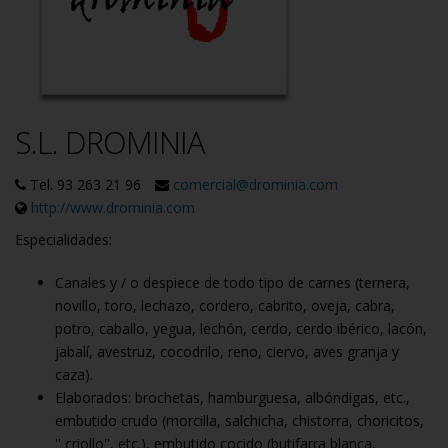
S.L. DROMINIA
Tel. 93 263 21 96
comercial@drominia.com
http://www.drominia.com
Especialidades:
Canales y / o despiece de todo tipo de carnes (ternera,
novillo, toro, lechazo, cordero, cabrito, oveja, cabra,
potro, caballo, yegua, lechón, cerdo, cerdo ibérico, lacón,
jabalí, avestruz, cocodrilo, reno, ciervo, aves granja y
caza).
Elaborados: brochetas, hamburguesa, albóndigas, etc.,
embutido crudo (morcilla, salchicha, chistorra, choricitos,
'' criollo'', etc.), embutido cocido (butifarra blanca,