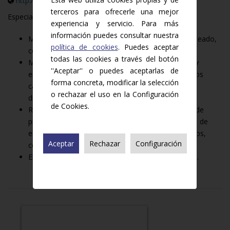
http://www.cgcarnia.com
terceros para ofrecerle una mejor
Especialidades:
experiencia y servicio. Para más
información puedes consultar nuestra
Matadero: compra de ganado vivo (sacrificio, cuarteado,
política de cookies
. Puedes aceptar
compras en canal).
todas las cookies a través del botón
Minoristas / distribuidores: despiece, porcionados y
''Aceptar'' o puedes aceptarlas de
envasado al vacío o EAP, elaboración de preparados
forma concreta, modificar la selección
cárnicos, gestión de la categoría cárnica de grupos
o rechazar el uso en la Configuración
distribuidores.
de Cookies.
Restauración: despiece, porcionado y elaboración de
productos cárnicos, 4ª y 5ª gama, comercialización de
especialidades para la hostelería (embutidos, quesos,
Aceptar
Rechazar
Configuración
conservas).
Elaborados para restauradores y / o colectividades.