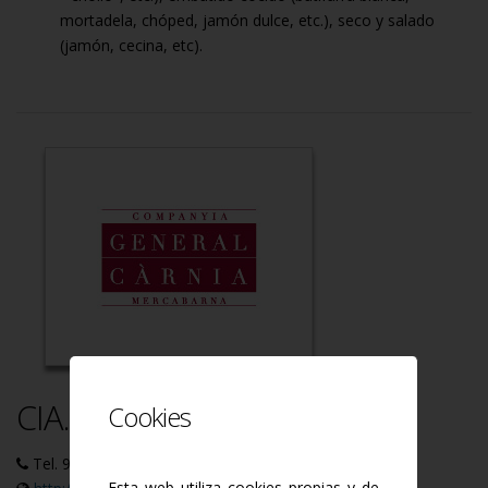
mortadela, chóped, jamón dulce, etc.), seco y salado
(jamón, cecina, etc).
CIA. GRAL. CÀRNIA
Cookies
Tel. 93 556 48 00
infocarnia@cgcarnia.com
Esta web utiliza cookies propias y de