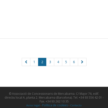
(current)
1
2
3
4
5
6
© Associació de Concessionaris de Mercabarna. C/ Major 76, edif.
directiu local A, planta 2. Mercabarna (Barcelona). Tel. +34 93 556 42 01 -
Fax. +34 93 262 10 35
-
Política de cookies
-
Aviso legal
Contacto